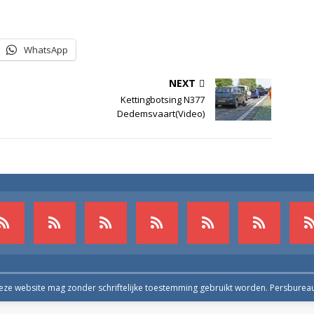
WhatsApp
NEXT
Kettingbotsing N377
Dedemsvaart(Video)
deze website mag zonder schriftelijke toestemming gebruikt worden. Persburea