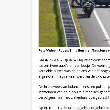
Foto/Video - Ruben/Thijs Huisman/Persburea
GRONINGEN – Op de A7 bij Westpoort heeft
tussen twee auto’s en een busje. De voertui
vernielde auto’s was de balans van het onge
afgesloten. Het verkeer werd via de vluchtst
De brandweer, ambulancedienst en politie sp
inzittenden van de auto’s zijn medisch gec
vervolgens naar het ziekenhuis overgebracht
Op dit traject gebeuren dagelijks ongelukken.