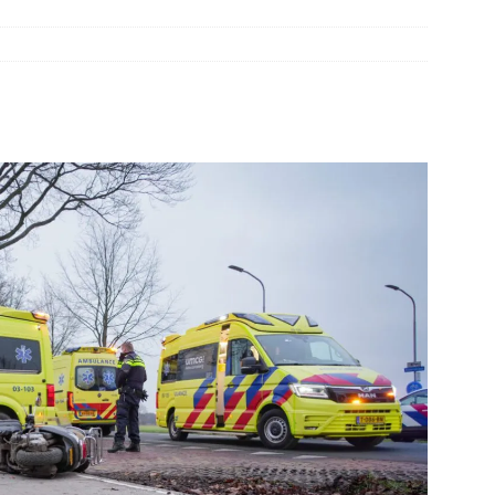
dweer brengt verkoeling in Leek(Video)
NIEUWS
slang schiet los van vuilniswagen tijdens inzamelronde
EUWS
oon gewond na incident openluchtbad Groningen(Video)
htwagen met mest van de weg door klapband N34 Odoorn(Video)