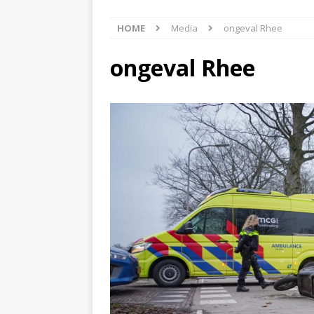
[ 5 augustus 2026 ]
Bran
HOME
Media
ongeval Rhee
[ 4 augustus 2026 ]
Olie
Hoogeveen(Video)
NI
ongeval Rhee
[ 4 augustus 2026 ]
Pers
NIEUWS
[ 6 augustus 2026 ]
Vrac
NIEUWS