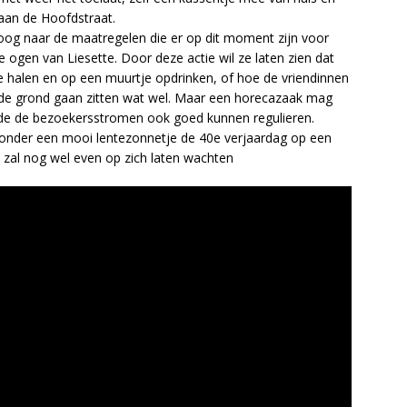
aan de Hoofdstraat.
poog naar de maatregelen die er op dit moment zijn voor
de ogen van Liesette. Door deze actie wil ze laten zien dat
ie halen en op een muurtje opdrinken, of hoe de vriendinnen
de grond gaan zitten wat wel. Maar een horecazaak mag
de de bezoekersstromen ook goed kunnen regulieren.
n onder een mooi lentezonnetje de 40e verjaardag op een
 zal nog wel even op zich laten wachten