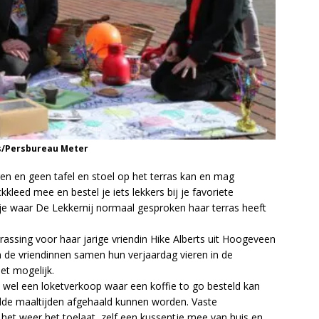
ns/Persbureau Meter
en en geen tafel en stoel op het terras kan en mag
kleed mee en bestel je iets lekkers bij je favoriete
dje waar De Lekkernij normaal gesproken haar terras heeft
rrassing voor haar jarige vriendin Hike Alberts uit Hoogeveen
de vriendinnen samen hun verjaardag vieren in de
et mogelijk.
n wel een loketverkoop waar een koffie to go besteld kan
elde maaltijden afgehaald kunnen worden. Vaste
het weer het toelaat, zelf een kussentje mee van huis en