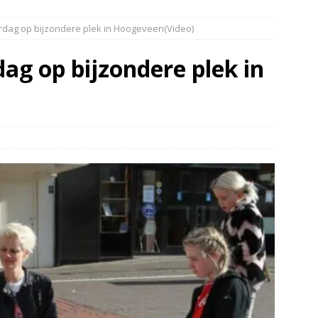
elauto en personenwagen in botsing in Ommen(Video)
NIEUWS
ardag op bijzondere plek in Hoogeveen(Video)
band en wagen met stro in de brand in Oosterhesselen(Video)
dag op bijzondere plek in
ine brand in Wijster(Video)
NIEUWS
er aangevaren op Schildmeer Steendam(Video)
NIEUWS