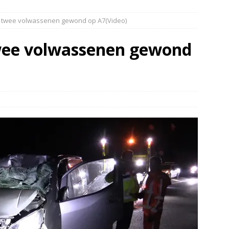
elauto en personenwagen in botsing in Ommen(Video)
NIEUWS
en twee volwassenen gewond op A7(Video)
band en wagen met stro in de brand in Oosterhesselen(Video)
twee volwassenen gewond
ine brand in Wijster(Video)
NIEUWS
er aangevaren op Schildmeer Steendam(Video)
NIEUWS