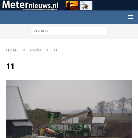
HOME
Media
11
11