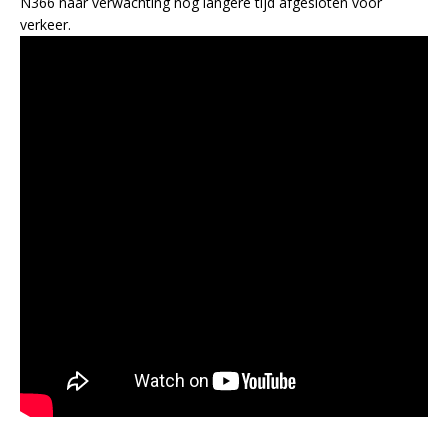
N366 naar verwachting nog langere tijd afgesloten voor
verkeer.