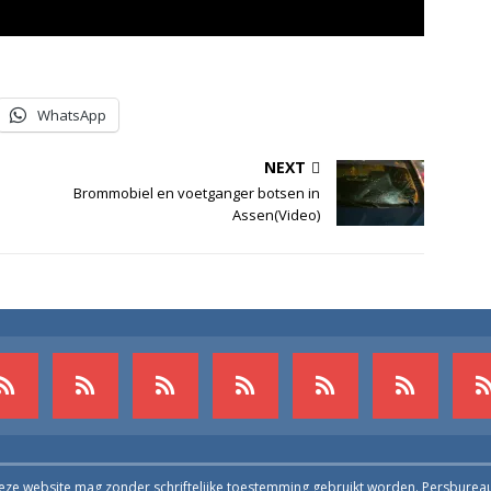
WhatsApp
NEXT
Brommobiel en voetganger botsen in
Assen(Video)
deze website mag zonder schriftelijke toestemming gebruikt worden. Persburea