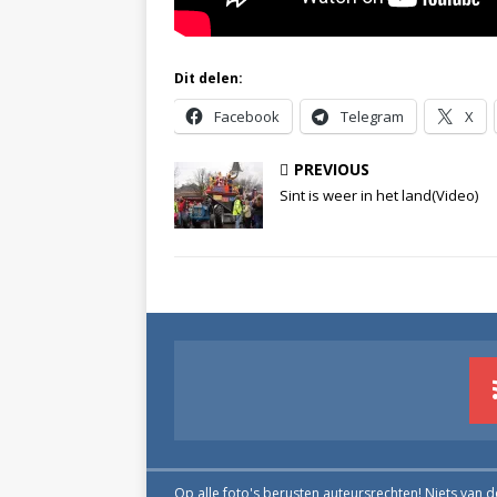
Dit delen:
Facebook
Telegram
X
PREVIOUS
Sint is weer in het land(Video)
Op alle foto's berusten auteursrechten! Niets van 