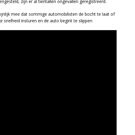
esteld, zijn er al tientallen ongevallen geregistreerd.
jnlijk mee dat sommige automobilisten de bocht te laat of
 snelheid insturen en de auto begint te slippen.