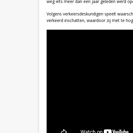
weg iets meer dan een jaar geleden werd openg
Volgens verkeersdeskundigen speelt waarschi
verkeerd inschatten, waardoor zij met te hoge