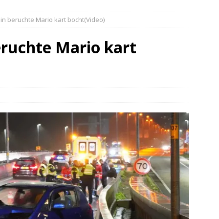
elauto en personenwagen in botsing in Ommen(Video)
NIEUWS
in beruchte Mario kart bocht(Video)
band en wagen met stro in de brand in Oosterhesselen(Video)
eruchte Mario kart
ine brand in Wijster(Video)
NIEUWS
er aangevaren op Schildmeer Steendam(Video)
NIEUWS