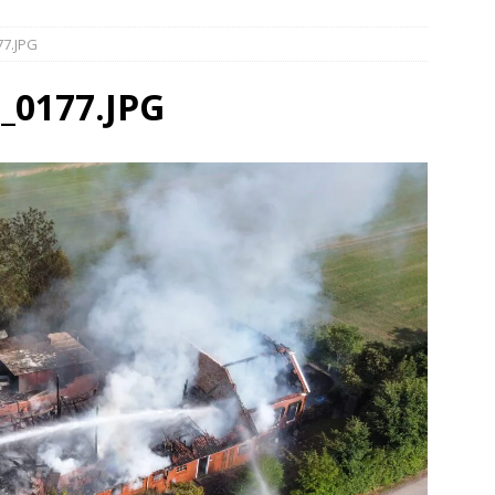
’s botsen bij Duits Nederlandse grens(Video)
NIEUWS
77.JPG
elauto en personenwagen in botsing in Ommen(Video)
NIEUWS
band en wagen met stro in de brand in Oosterhesselen(Video)
_0177.JPG
r in brand Ruinen
DRENTHE