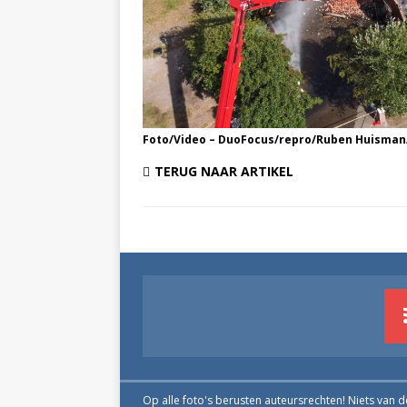
Foto/Video – DuoFocus/repro/Ruben Huisman
TERUG NAAR ARTIKEL
Op alle foto's berusten auteursrechten! Niets van 