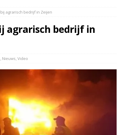
elauto en personenwagen in botsing in Ommen(Video)
NIEUWS
ij agrarisch bedrijf in Zeijen
band en wagen met stro in de brand in Oosterhesselen(Video)
j agrarisch bedrijf in
ine brand in Wijster(Video)
NIEUWS
er aangevaren op Schildmeer Steendam(Video)
NIEUWS
d
,
Nieuws
,
Video