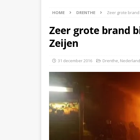
[ 6 augustus 2026 ]
Best
HOME
DRENTHE
Zeer grote brand b
[ 6 augustus 2026 ]
Klap
NIEUWS
Zeer grote brand bi
[ 6 augustus 2026 ]
Mach
Zeijen
[ 7 augustus 2026 ]
Surf
31 december 2016
Drenthe
,
Nederlan