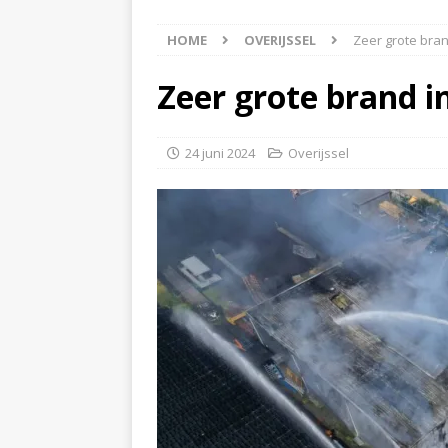
[ 8 augustus 2026 ]
Auto
HOME
OVERIJSSEL
Zeer grote bran
[ 8 augustus 2026 ]
Akke
[ 7 augustus 2026 ]
Surf
Zeer grote brand i
[ 8 augustus 2026 ]
Auto
24 juni 2024
Overijssel