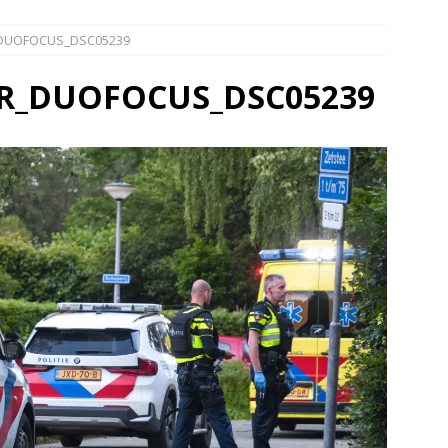
elauto en personenwagen in botsing in Ommen(Video)
NIEUWS
_DUOFOCUS_DSC05239
band en wagen met stro in de brand in Oosterhesselen(Video)
ER_DUOFOCUS_DSC05239
ine brand in Wijster(Video)
NIEUWS
er aangevaren op Schildmeer Steendam(Video)
NIEUWS