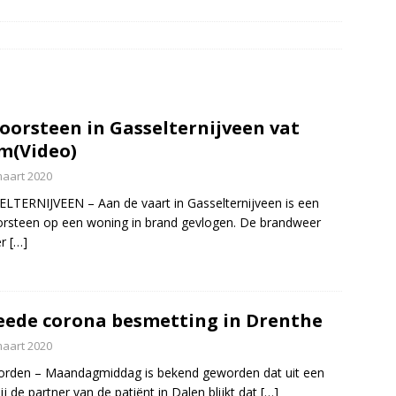
dweer brengt verkoeling in Leek(Video)
NIEUWS
slang schiet los van vuilniswagen tijdens inzamelronde
EUWS
oon gewond na incident openluchtbad Groningen(Video)
oorsteen in Gasselternijveen vat
m(Video)
htwagen met mest van de weg door klapband N34 Odoorn(Video)
maart 2020
LTERNIJVEEN – Aan de vaart in Gasselternijveen is een
rsteen op een woning in brand gevlogen. De brandweer
er
[…]
ede corona besmetting in Drenthe
maart 2020
rden – Maandagmiddag is bekend geworden dat uit een
bij de partner van de patiënt in Dalen blijkt dat
[…]