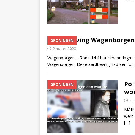
Aardbeving Wagenborgen h
GRONINGEN
2 maart 2020
Wagenborgen – Rond 14.41 uur maandagmidd
Wagenborgen. Deze aardbeving had een
[…]
Pol
GRONINGEN
wo
2 
MARU
werd 
[…]