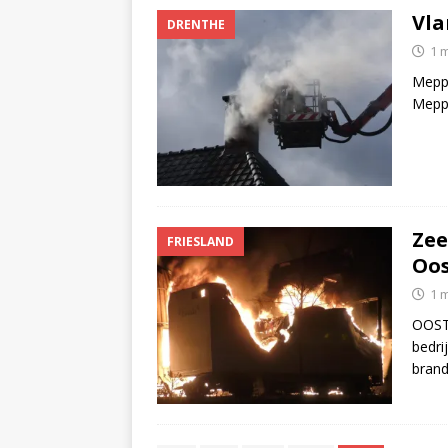
Vla
DRENTHE
1 
Meppe
Mepp
Zee
FRIESLAND
Oos
1 
OOST
bedri
brand