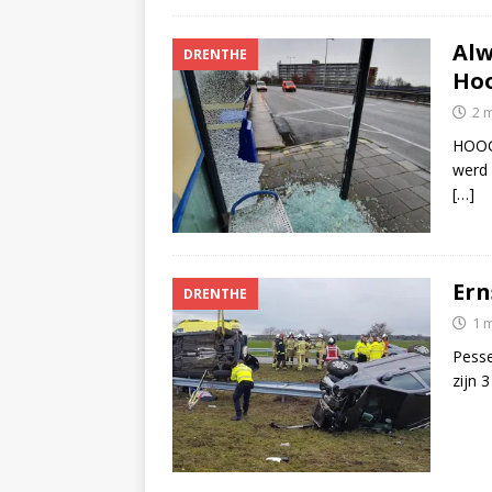
Alw
DRENTHE
Hoo
2 
HOOGE
werd 
[…]
Ern
DRENTHE
1 
Pesse
zijn 