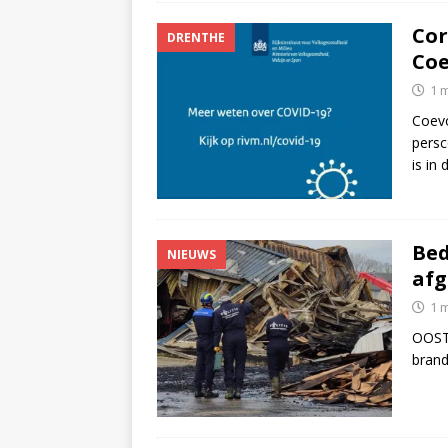
Cor
DRENTHE
Coe
1 
Coevo
persc
is in
Bed
NIEUWS
afg
1 
OOSTE
brand