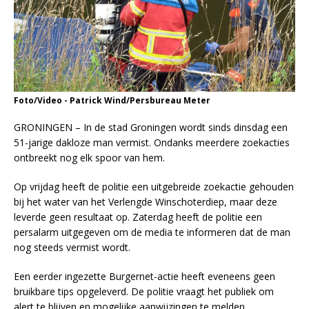
Foto/Video - Patrick Wind/Persbureau Meter
GRONINGEN – In de stad Groningen wordt sinds dinsdag een
51-jarige dakloze man vermist. Ondanks meerdere zoekacties
ontbreekt nog elk spoor van hem.
Op vrijdag heeft de politie een uitgebreide zoekactie gehouden
bij het water van het Verlengde Winschoterdiep, maar deze
leverde geen resultaat op. Zaterdag heeft de politie een
persalarm uitgegeven om de media te informeren dat de man
nog steeds vermist wordt.
Een eerder ingezette Burgernet-actie heeft eveneens geen
bruikbare tips opgeleverd. De politie vraagt het publiek om
alert te blijven en mogelijke aanwijzingen te melden.