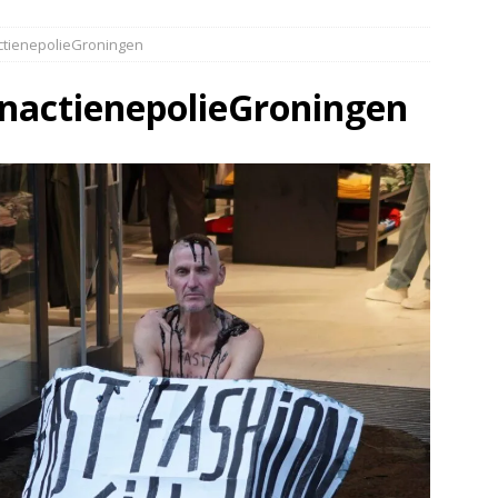
elauto en personenwagen in botsing in Ommen(Video)
NIEUWS
actienepolieGroningen
band en wagen met stro in de brand in Oosterhesselen(Video)
onactienepolieGroningen
ine brand in Wijster(Video)
NIEUWS
er aangevaren op Schildmeer Steendam(Video)
NIEUWS