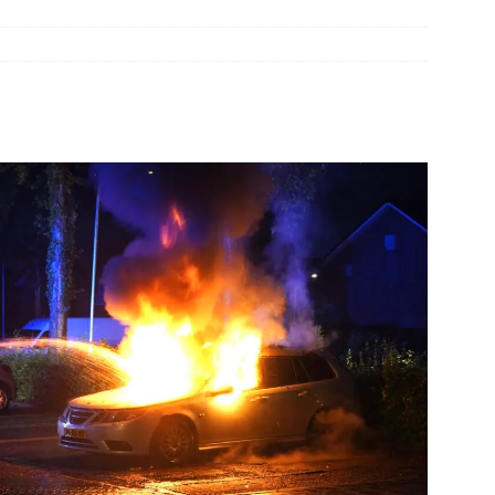
elauto en personenwagen in botsing in Ommen(Video)
NIEUWS
band en wagen met stro in de brand in Oosterhesselen(Video)
ine brand in Wijster(Video)
NIEUWS
er aangevaren op Schildmeer Steendam(Video)
NIEUWS