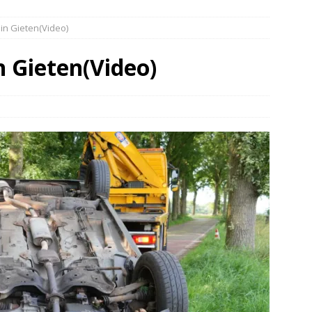
elauto en personenwagen in botsing in Ommen(Video)
NIEUWS
in Gieten(Video)
band en wagen met stro in de brand in Oosterhesselen(Video)
n Gieten(Video)
ine brand in Wijster(Video)
NIEUWS
er aangevaren op Schildmeer Steendam(Video)
NIEUWS