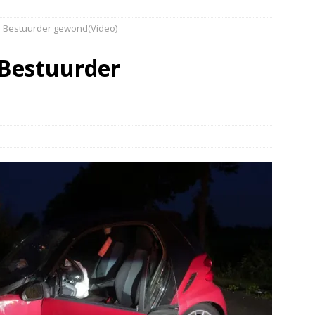
elauto en personenwagen in botsing in Ommen(Video)
NIEUWS
. Bestuurder gewond(Video)
band en wagen met stro in de brand in Oosterhesselen(Video)
Bestuurder
ine brand in Wijster(Video)
NIEUWS
er aangevaren op Schildmeer Steendam(Video)
NIEUWS