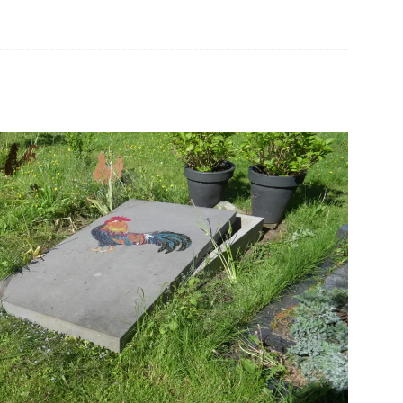
elauto en personenwagen in botsing in Ommen(Video)
NIEUWS
band en wagen met stro in de brand in Oosterhesselen(Video)
ine brand in Wijster(Video)
NIEUWS
er aangevaren op Schildmeer Steendam(Video)
NIEUWS