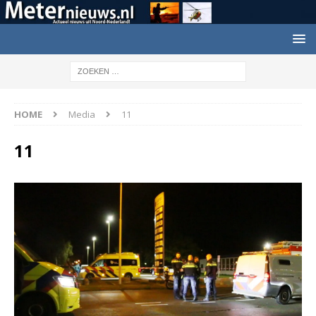
HOME
Media
11
11