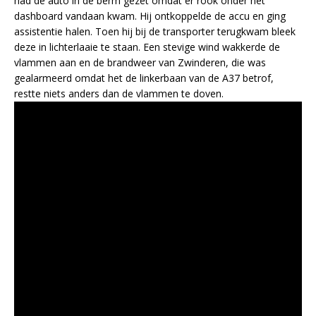
had de auto in de berm gezet omdat er rook onder het
dashboard vandaan kwam. Hij ontkoppelde de accu en ging
assistentie halen. Toen hij bij de transporter terugkwam bleek
deze in lichterlaaie te staan. Een stevige wind wakkerde de
vlammen aan en de brandweer van Zwinderen, die was
gealarmeerd omdat het de linkerbaan van de A37 betrof,
restte niets anders dan de vlammen te doven.