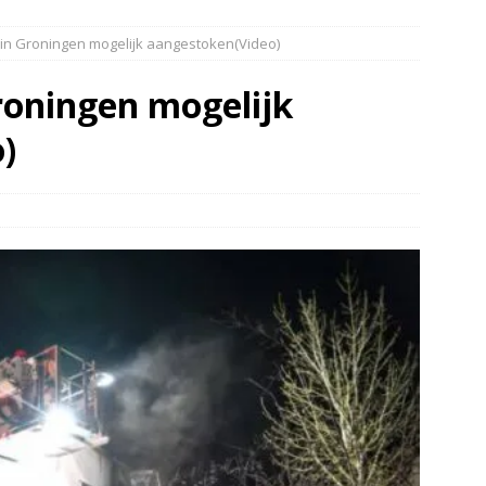
elauto en personenwagen in botsing in Ommen(Video)
NIEUWS
 in Groningen mogelijk aangestoken(Video)
band en wagen met stro in de brand in Oosterhesselen(Video)
roningen mogelijk
ine brand in Wijster(Video)
NIEUWS
)
er aangevaren op Schildmeer Steendam(Video)
NIEUWS