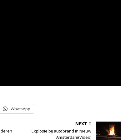
WhatsApp
NEXT
nderen
Explosie bij autobrand in Nieuw
Amsterdam(Video)