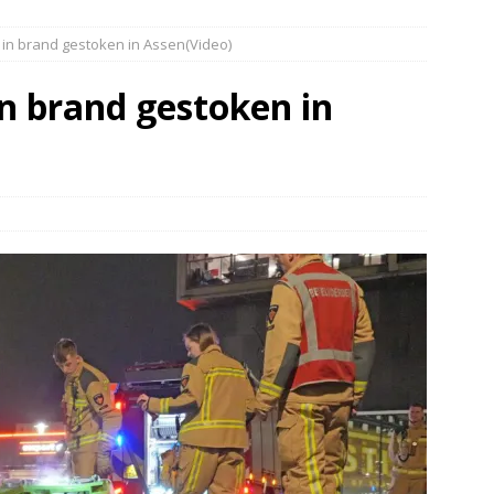
elauto en personenwagen in botsing in Ommen(Video)
NIEUWS
 in brand gestoken in Assen(Video)
band en wagen met stro in de brand in Oosterhesselen(Video)
in brand gestoken in
ine brand in Wijster(Video)
NIEUWS
er aangevaren op Schildmeer Steendam(Video)
NIEUWS