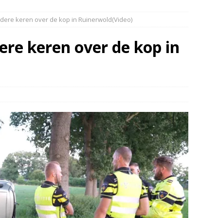
elauto en personenwagen in botsing in Ommen(Video)
NIEUWS
ere keren over de kop in Ruinerwold(Video)
band en wagen met stro in de brand in Oosterhesselen(Video)
re keren over de kop in
ine brand in Wijster(Video)
NIEUWS
er aangevaren op Schildmeer Steendam(Video)
NIEUWS