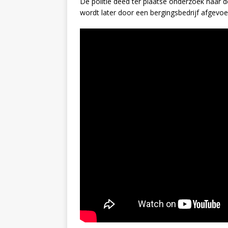
De politie deed ter plaatse onderzoek naar 
wordt later door een bergingsbedrijf afgevoe