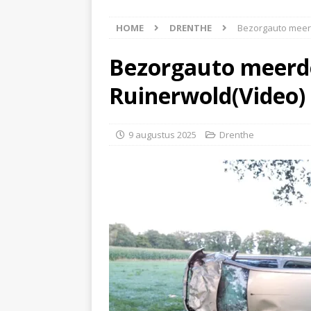
[ 6 augustus 2026 ]
Best
HOME
DRENTHE
Bezorgauto meerd
[ 6 augustus 2026 ]
Klap
NIEUWS
Bezorgauto meerde
[ 6 augustus 2026 ]
Mach
Ruinerwold(Video)
[ 7 augustus 2026 ]
Surf
9 augustus 2025
Drenthe