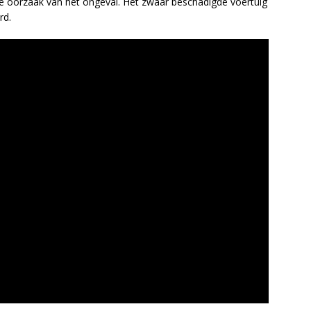
de oorzaak van het ongeval. Het zwaar beschadigde voertuig
rd.