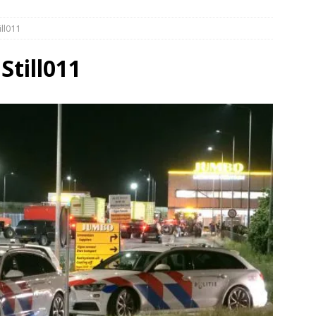
elauto en personenwagen in botsing in Ommen(Video)
NIEUWS
ll011
band en wagen met stro in de brand in Oosterhesselen(Video)
Still011
ine brand in Wijster(Video)
NIEUWS
er aangevaren op Schildmeer Steendam(Video)
NIEUWS