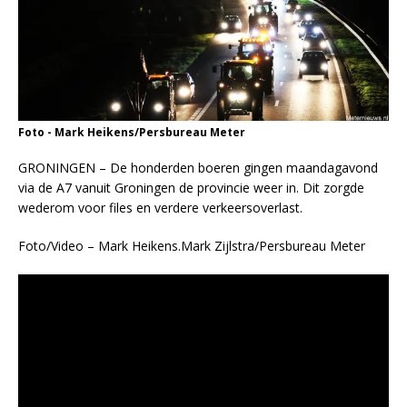
Foto - Mark Heikens/Persbureau Meter
GRONINGEN – De honderden boeren gingen maandagavond
via de A7 vanuit Groningen de provincie weer in. Dit zorgde
wederom voor files en verdere verkeersoverlast.
Foto/Video – Mark Heikens.Mark Zijlstra/Persbureau Meter