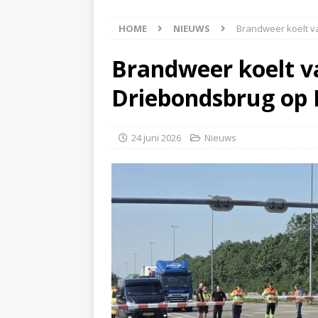
[ 6 augustus 2026 ]
Best
HOME
NIEUWS
Brandweer koelt v
[ 6 augustus 2026 ]
Klap
NIEUWS
Brandweer koelt v
[ 6 augustus 2026 ]
Mach
Driebondsbrug op 
[ 7 augustus 2026 ]
Surf
24 juni 2026
Nieuws