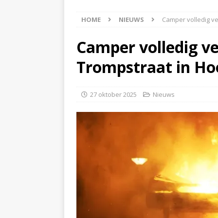
[ 6 augustus 2026 ]
Best
HOME
NIEUWS
Camper volledig v
[ 6 augustus 2026 ]
Klap
NIEUWS
Camper volledig v
[ 6 augustus 2026 ]
Mach
Trompstraat in Ho
[ 7 augustus 2026 ]
Surf
27 oktober 2025
Nieuws