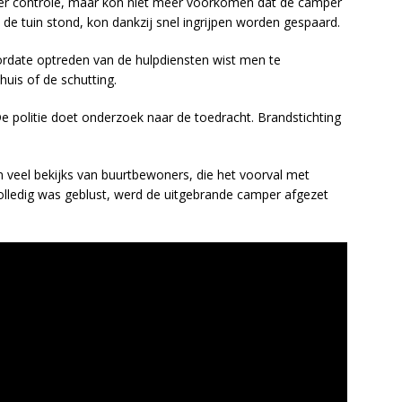
der controle, maar kon niet meer voorkomen dat de camper
 de tuin stond, kon dankzij snel ingrijpen worden gespaard.
rdate optreden van de hulpdiensten wist men te
uis of de schutting.
 politie doet onderzoek naar de toedracht. Brandstichting
 veel bekijks van buurtbewoners, die het voorval met
lledig was geblust, werd de uitgebrande camper afgezet