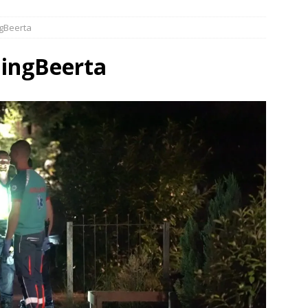
elauto en personenwagen in botsing in Ommen(Video)
NIEUWS
gBeerta
band en wagen met stro in de brand in Oosterhesselen(Video)
ningBeerta
ine brand in Wijster(Video)
NIEUWS
er aangevaren op Schildmeer Steendam(Video)
NIEUWS