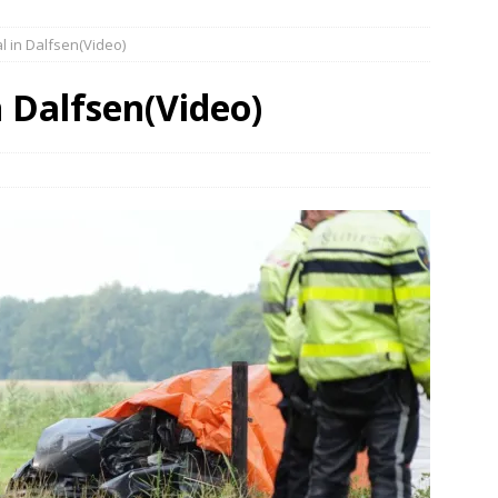
elauto en personenwagen in botsing in Ommen(Video)
NIEUWS
l in Dalfsen(Video)
band en wagen met stro in de brand in Oosterhesselen(Video)
n Dalfsen(Video)
ine brand in Wijster(Video)
NIEUWS
er aangevaren op Schildmeer Steendam(Video)
NIEUWS