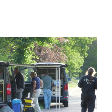
elauto en personenwagen in botsing in Ommen(Video)
NIEUWS
band en wagen met stro in de brand in Oosterhesselen(Video)
ine brand in Wijster(Video)
NIEUWS
er aangevaren op Schildmeer Steendam(Video)
NIEUWS