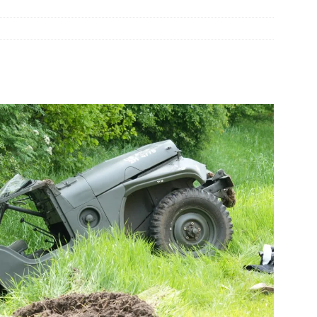
er aangevaren op Schildmeer Steendam(Video)
NIEUWS
’s botsen bij Duits Nederlandse grens(Video)
NIEUWS
elauto en personenwagen in botsing in Ommen(Video)
NIEUWS
 over de kop Staphorst(Video)
NIEUWS