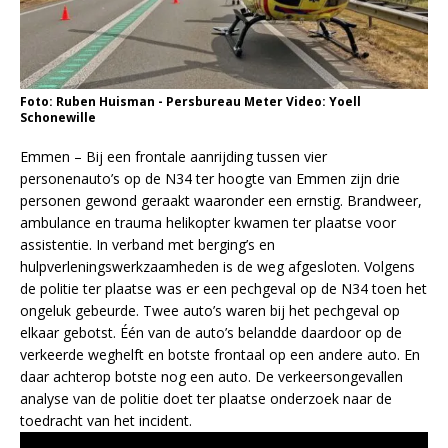
Foto: Ruben Huisman - Persbureau Meter Video: Yoell
Schonewille
Emmen – Bij een frontale aanrijding tussen vier
personenauto’s op de N34 ter hoogte van Emmen zijn drie
personen gewond geraakt waaronder een ernstig. Brandweer,
ambulance en trauma helikopter kwamen ter plaatse voor
assistentie. In verband met berging’s en
hulpverleningswerkzaamheden is de weg afgesloten. Volgens
de politie ter plaatse was er een pechgeval op de N34 toen het
ongeluk gebeurde. Twee auto’s waren bij het pechgeval op
elkaar gebotst. Één van de auto’s belandde daardoor op de
verkeerde weghelft en botste frontaal op een andere auto. En
daar achterop botste nog een auto. De verkeersongevallen
analyse van de politie doet ter plaatse onderzoek naar de
toedracht van het incident.