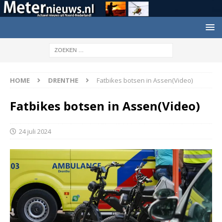
HOME
DRENTHE
Fatbikes botsen in Assen(Video)
Fatbikes botsen in Assen(Video)
24 juli 2024