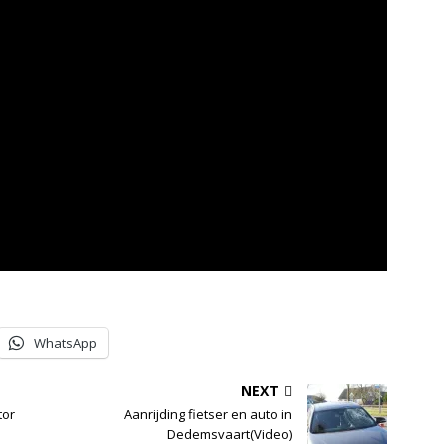
WhatsApp
NEXT
tor
Aanrijding fietser en auto in
Dedemsvaart(Video)