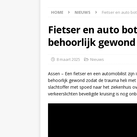
[ 5 augustus 2026 ]
Bran
HOME
NIEUWS
Fietser en auto bo
[ 4 augustus 2026 ]
Olie
Hoogeveen(Video)
NI
Fietser en auto bot
[ 4 augustus 2026 ]
Pers
behoorlijk gewond 
NIEUWS
[ 6 augustus 2026 ]
Vrac
8 maart 2025
Nieuws
NIEUWS
Assen – Een fietser en een automobilist zijn 
behoorlijk gewond zodat de trauma heli met 
slachtoffer met spoed naar het ziekenhuis 
verkeerslichten beveiligde kruising is nog on