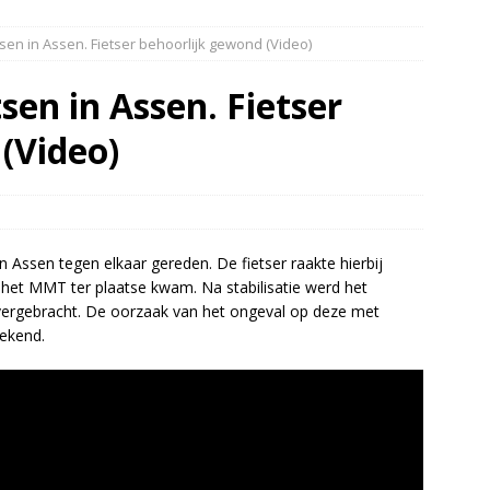
dweer brengt verkoeling in Leek(Video)
NIEUWS
tsen in Assen. Fietser behoorlijk gewond (Video)
slang schiet los van vuilniswagen tijdens inzamelronde
EUWS
sen in Assen. Fietser
oon gewond na incident openluchtbad Groningen(Video)
(Video)
htwagen met mest van de weg door klapband N34 Odoorn(Video)
in Assen tegen elkaar gereden. De fietser raakte hierbij
het MMT ter plaatse kwam. Na stabilisatie werd het
overgebracht. De oorzaak van het ongeval op deze met
bekend.