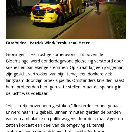
Foto/Video - Patrick Wind/Persbureau Meter
Groningen – Het rustige zomeravondlicht boven de
Bloemsingel werd donderdagavond plotseling verstoord door
sirenes en paniekerige stemmen. Op straat lag een jongeman,
zijn gezicht vertrokken van pijn, terwijl een donkere vlek
langzaam door zijn broek sijpelde. Omstanders knielden naast
hem, probeerden hem gerust te stellen, maar de spanning in
de lucht was voelbaar.
“Hij is in zijn bovenbeen gestoken,” fluisterde iemand gehaast.
Er werd naar 112 gebeld. Binnen minuten gierden de banden
van een ambulance en politiewagens door de straat. Agenten
zetten kordaat een deel van de omgeving af, terwijl
ambulancepersoneel zich over het slachtoffer boog.