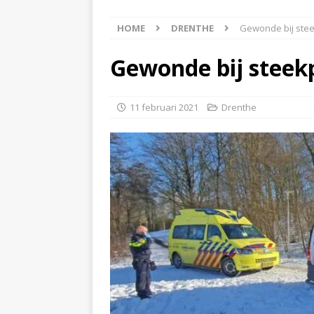
[ 5 augustus 2026 ]
Bran
HOME
DRENTHE
Gewonde bij stee
[ 4 augustus 2026 ]
Olie
Hoogeveen(Video)
NI
Gewonde bij steek
[ 4 augustus 2026 ]
Pers
NIEUWS
11 februari 2021
Drenthe
[ 6 augustus 2026 ]
Vrac
NIEUWS