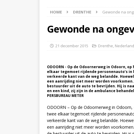
[ 5 augustus 2026 ]
Bran
HOME
DRENTHE
Gewonde na onge
[ 4 augustus 2026 ]
Olie
Hoogeveen(Video)
NI
Gewonde na ongeva
[ 4 augustus 2026 ]
Pers
NIEUWS
21 december 2015
Drenthe
,
Nederlan
[ 6 augustus 2026 ]
Vrac
NIEUWS
ODOORN - Op de Odoornerweg in Odoorn, op he
elkaar tegemoet rijdende personenauto’s in
verkeerde kant van de weg belandde. Hoewel
een aanrijding niet meer worden voorkomen.
bestuurder uit de auto te bevrijden. Hij is n
en een kind, zij zijn in de ambulance behan
PERSBUREAU METER
ODOORN – Op de Odoornerweg in Odoorn, op 
twee elkaar tegemoet rijdende personenauto
verkeerde kant van de weg belandde. Hoewe
een aanrijding niet meer worden voorkomen
de bestuurder uit de auto te bevrijden. Hij i