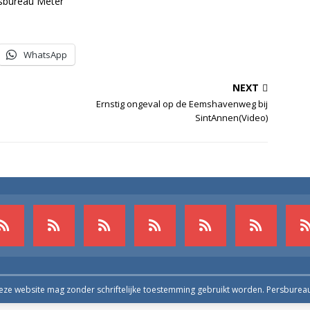
sbureau Meter
WhatsApp
NEXT
Ernstig ongeval op de Eemshavenweg bij
SintAnnen(Video)
deze website mag zonder schriftelijke toestemming gebruikt worden. Persburea