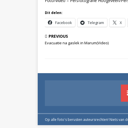
Foto/Video – Persfotografie Hoogeveen/Per
Dit delen:
Facebook
Telegram
X
PREVIOUS
Evacuatie na gaslek in Marum(Video)
Op alle foto's berusten auteursrechten! Niets van 