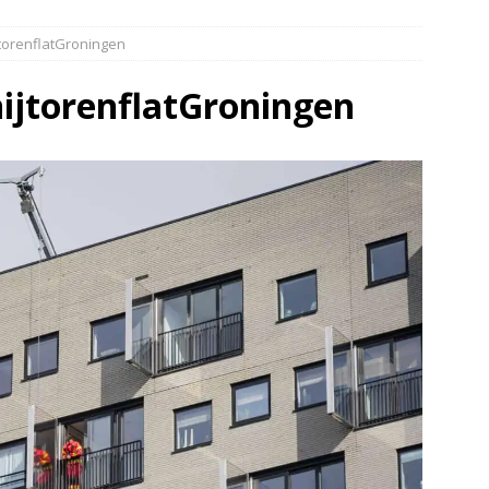
EUWS
torenflatGroningen
oon gewond na incident openluchtbad Groningen(Video)
ijtorenflatGroningen
htwagen met mest van de weg door klapband N34 Odoorn(Video)
afgesloten ivm ongeval met vrachtwagen
DRENTHE
dweer brengt verkoeling in Leek(Video)
NIEUWS