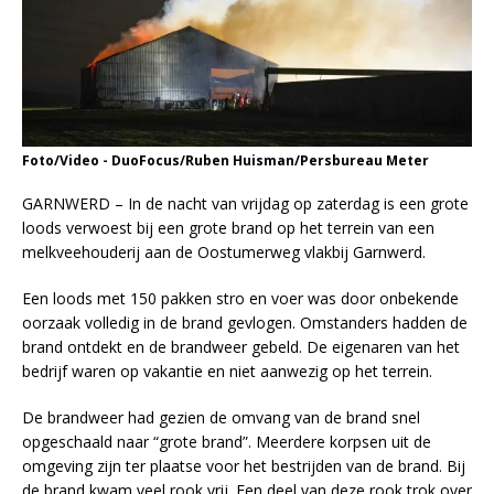
Foto/Video - DuoFocus/Ruben Huisman/Persbureau Meter
GARNWERD – In de nacht van vrijdag op zaterdag is een grote
loods verwoest bij een grote brand op het terrein van een
melkveehouderij aan de Oostumerweg vlakbij Garnwerd.
Een loods met 150 pakken stro en voer was door onbekende
oorzaak volledig in de brand gevlogen. Omstanders hadden de
brand ontdekt en de brandweer gebeld. De eigenaren van het
bedrijf waren op vakantie en niet aanwezig op het terrein.
De brandweer had gezien de omvang van de brand snel
opgeschaald naar “grote brand”. Meerdere korpsen uit de
omgeving zijn ter plaatse voor het bestrijden van de brand. Bij
de brand kwam veel rook vrij. Een deel van deze rook trok over