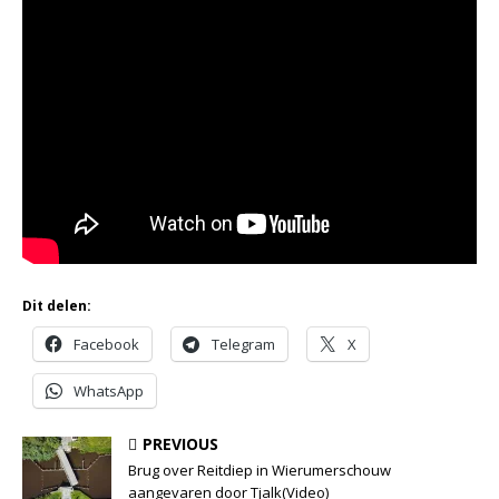
Dit delen:
Facebook
Telegram
X
WhatsApp
PREVIOUS
Brug over Reitdiep in Wierumerschouw
aangevaren door Tjalk(Video)