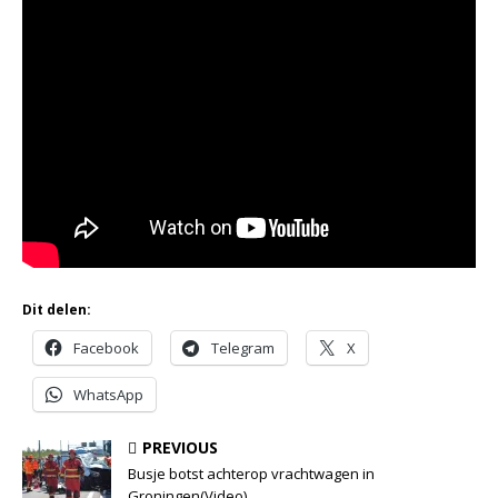
Dit delen:
Facebook
Telegram
X
WhatsApp
PREVIOUS
Busje botst achterop vrachtwagen in
Groningen(Video)