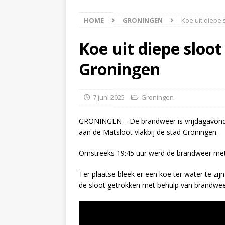
[ 8 augustus 2026 ]
Auto
HOME
GRONINGEN
Koe uit diepe
[ 8 augustus 2026 ]
Akke
[ 7 augustus 2026 ]
Surf
Koe uit diepe sloo
[ 8 augustus 2026 ]
Auto
Groningen
7 juni 2025
Groningen
GRONINGEN – De brandweer is vrijdagavond 
aan de Matsloot vlakbij de stad Groningen.
Omstreeks 19:45 uur werd de brandweer met
Ter plaatse bleek er een koe ter water te zij
de sloot getrokken met behulp van brandwee