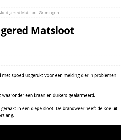
 over de kop Staphorst(Video)
NIEUWS
 sloot gered Matsloot Groningen
r in brand Ruinen
DRENTHE
er aangevaren op Schildmeer Steendam(Video)
NIEUWS
t gered Matsloot
 tegen een boom in Dwingeloo(Video)
NIEUWS
met spoed uitgerukt voor een melding dier in problemen
 waaronder een kraan en duikers gealarmeerd.
n geraakt in een diepe sloot. De brandweer heeft de koe uit
rslang.