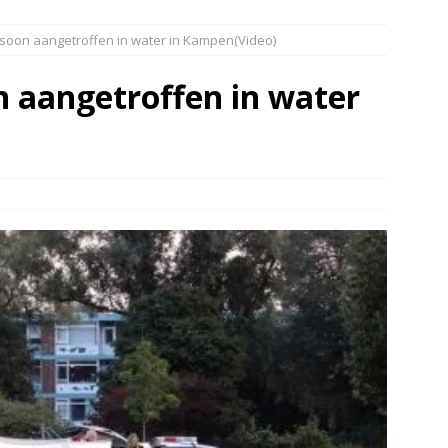
elauto en personenwagen in botsing in Ommen(Video)
NIEUWS
soon aangetroffen in water in Kampen(Video)
band en wagen met stro in de brand in Oosterhesselen(Video)
n aangetroffen in water
ine brand in Wijster(Video)
NIEUWS
er aangevaren op Schildmeer Steendam(Video)
NIEUWS