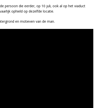
 persoon die eerder, op 10 juli, ook al op het viaduct
arlijk ophield op dezelfde locatie.
chtergrond en motieven van de man.