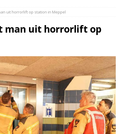
elauto en personenwagen in botsing in Ommen(Video)
NIEUWS
n uit horrorlift op station in Meppel
band en wagen met stro in de brand in Oosterhesselen(Video)
 man uit horrorlift op
ine brand in Wijster(Video)
NIEUWS
er aangevaren op Schildmeer Steendam(Video)
NIEUWS