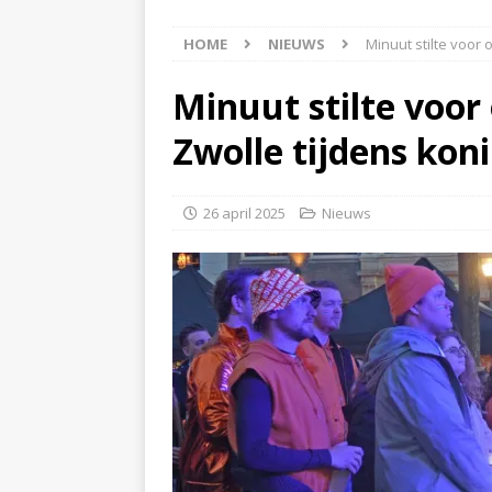
[ 6 augustus 2026 ]
Best
HOME
NIEUWS
Minuut stilte voor 
[ 6 augustus 2026 ]
Klap
NIEUWS
Minuut stilte voor
[ 6 augustus 2026 ]
Mach
Zwolle tijdens kon
[ 7 augustus 2026 ]
Surf
26 april 2025
Nieuws