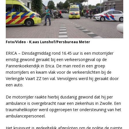
Foto/Video - K;aas Lunshof/Persbureau Meter
ERICA – Dinsdagmiddag rond 16.45 uur is een motorrijder
ernstig gewond geraakt bij een verkeersongeval op de
Pannenkoekendijk in Erica. De man reed in een groep
motorrijders en kwam vlak voor de verkeerslichten bij de
Verlengde Vaart ZZ ten val. Vervolgens werd hij geraakt door
een auto.
De motorrijder raakte hierbij dusdanig gewond dat hij per
ambulance is overgebracht naar een ziekenhuis in Zwolle. Een
traumahelikopter werd opgeroepen ter ondersteuning van het
ambulancepersoneel.
Het kruispunt is gedeeltelijk afgesloten om de politie de ruimte