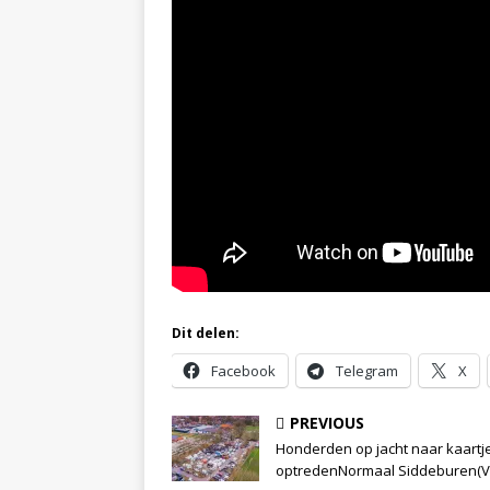
Dit delen:
Facebook
Telegram
X
PREVIOUS
Honderden op jacht naar kaartj
optredenNormaal Siddeburen(V