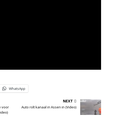
WhatsApp
NEXT
e voor
Auto rolt kanaal in Assen in (Video)
ideo)