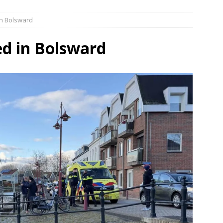
elauto en personenwagen in botsing in Ommen(Video)
NIEUWS
in Bolsward
band en wagen met stro in de brand in Oosterhesselen(Video)
ed in Bolsward
ine brand in Wijster(Video)
NIEUWS
er aangevaren op Schildmeer Steendam(Video)
NIEUWS