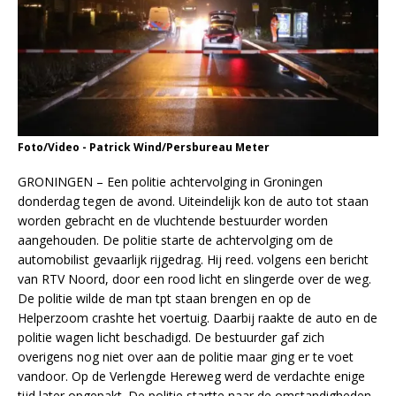
Foto/Video - Patrick Wind/Persbureau Meter
GRONINGEN – Een politie achtervolging in Groningen
donderdag tegen de avond. Uiteindelijk kon de auto tot staan
worden gebracht en de vluchtende bestuurder worden
aangehouden. De politie starte de achtervolging om de
automobilist gevaarlijk rijgedrag. Hij reed. volgens een bericht
van RTV Noord, door een rood licht en slingerde over de weg.
De politie wilde de man tpt staan brengen en op de
Helperzoom crashte het voertuig. Daarbij raakte de auto en de
politie wagen licht beschadigd. De bestuurder gaf zich
overigens nog niet over aan de politie maar ging er te voet
vandoor. Op de Verlengde Hereweg werd de verdachte enige
tijd later opgepakt. De politie startte naar de omstandigheden